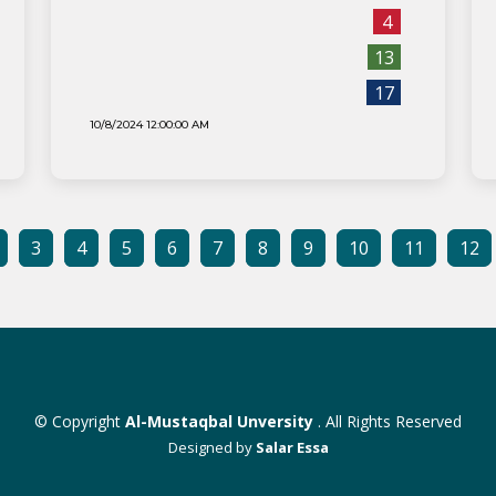
4
13
17
10/8/2024 12:00:00 AM
3
4
5
6
7
8
9
10
11
12
© Copyright
Al-Mustaqbal Unversity
. All Rights Reserved
Designed by
Salar Essa