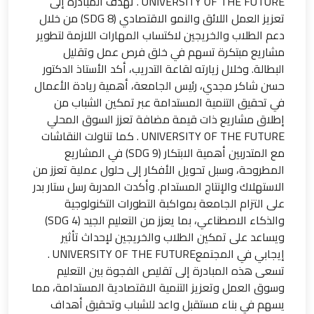
UNIVERSITY OF THE FUTURE . تهدف المبادرة إلى
تعزيز العمل اللائق والنمو الاقتصادي (SDG 8) من خلال
دعم الطلاب والخريجين لاكتساب المهارات اللازمة لتطوير
مشاريع مبتكرة تسهم في خلق فرص عمل وتقليل
البطالة. وخلال زيارته لقاعة التدريب، أكد الأستاذ الدكتور
حسن شاكر مجدي، رئيس الجامعة، أهمية ريادة الأعمال
في تحقيق التنمية المستدامة عبر تمكين الشباب من
UNIVERSITY OF THE FUTURE . كما تناولت النقاشات
مع المتدربين أهمية الابتكار (SDG 9) في المشاريع
المطروحة، وسبل تحويل الأفكار إلى حلول عملية تعزز من
الاستهلاك والإنتاج المستدام. وأكدت المدربة رسل ستار بدر
على التزام الجامعة بمواكبة التطورات التكنولوجية
والذكاء الاصطناعي، بما يعزز من التعليم الجيد (SDG 4)
ويساعد على تمكين الطلاب والخريجين لإحداث تأثير
إيجابي في المجتمع​ UNIVERSITY OF THE FUTURE .
تسعى هذه المبادرة إلى تقليص الفجوة بين التعليم
وسوق العمل وتعزيز التنمية الاقتصادية المستدامة، مما
يسهم في بناء مستقبل واعد للشباب وتحقيق أهداف