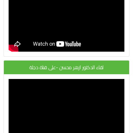
لقاء الدكتور ازهر محسن -على قناة دجلة