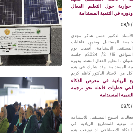
المساعد الدكتور مهدي عبادي مانع و
وارية حول التعليم الفعال
المساعد الدكتور علي كاظم الغرابي،
دوره في التنمية المستدامة
 نظرة عامة عن الأهداف والتحديات
طة بدمج التكنولوجيا والذكاء
08/5
عي في مجال التنمية المستدامة. .
ي هذه الحلقة عدداً من المتحدثين
الأستاذ الدكتور حسن شاكر مجدي
م الاستاذ الدكتور يوسف خلف يوسف
امعة المستقبل وضمن فاعليات
معة الشعب الأهلية، والاستاذ
لمستقبل للاستدامة، أُقيمت يوم
 علاء حسين محمد الحمامي رئيس
الاثنين الموافق 19/ 2/ 2024م جلسة
كاء الاصطناعي في جامعة الشعب،
عنوان : التعليم الفعال النشط ودوره
س الدكتور معمر نافع محمد من
مية المستدامة. وقد شارك في هذه
لمستقبل، قسم الأمن السيبراني .
كل من الاستاذ الدكتور كاظم كريم
تام الجلسة، قدّم السيد رئيس
عميد كلية التربية / جامعة بغداد
يع الريادية في معرض الذكاء
 التقديرية للمتحدثين، تقديرًا
والدكتور عبد الحسين صخي المالكي
اعي خطوات فاعلة نحو ترجمة
هم القيمة ومساهماتهم الفعّالة في
لية الكوت الجامعة، والدكتور اسو
لتنمية المستدامة
حلقة النقاشية ودعم تفعيل دور الذكاء
يد مدير مكتب الوكيل العلمي في
ي في تعزيز التنمية المستدامة.
 بالإضافة إلى مقرر الجلسة الدكتور
08/5
لفريجي مستشار رئيس جامعة
. وبدأت الجلسة بمقدمة من الدكتور
اليات اسبوع المستقبل للاستدامة
لفريجي عن أهداف التنمية
 نوعية للمشاريع الريادية في
مة، والتركيز على الهدف الرابع
ذكاء الاصطناعي اذ توزعت هذه