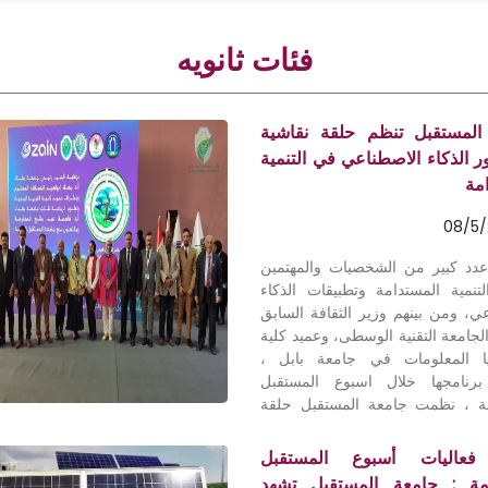
فئات ثانويه
المستقبل تنظم حلقة نقاشية
 الذكاء الاصطناعي في التنمية
مة
08/5
دد كبير من الشخصيات والمهتمين
تنمية المستدامة وتطبيقات الذكاء
ي، ومن بينهم وزير الثقافة السابق
جامعة التقنية الوسطى، وعميد كلية
يا المعلومات في جامعة بابل ،
رنامجها خلال اسبوع المستقبل
مة ، نظمت جامعة المستقبل حلقة
حول دور الذكاء الاصطناعي في
 المستدامة . وقد افتتحت الحلقة
عاليات أسبوع المستقبل
ة بكلمات ترحيبية القاها كل من :
امة : جامعة المستقبل تشهد