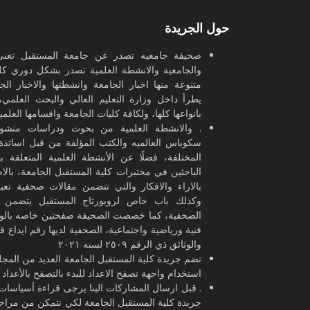
وتشمل ت
حول الجريدة
وشارك ف
صحيفة جامعيه تصدر عن جامعة المستقبل تعنى 
ضمن (ال
والجامعية والانشطة العلمية تصدر بشكل دوري ك
المساو
متنوعة منها اخبار الجامعة وانشطتها والاخبار ال
يطرأ داخل وزارة التعليم العالي والبحث العلمي، 
بانواعها كلها، ولكافة كليات الجامعة واقسامها العلمي
من جامع
. والانشطة العلمية من بحوث ودراسات منشو
الوائلي
سكوباس العالميه والكتب المؤلفة من قبل اساتذة ا
في النج
المختلفة، فضلًا عن الأنشطة العلمية المتعلقة 
الباحثين في مختبرات كلية المستقبل الجامعة، بال
بالاراء والافكار والتي تتضمن مقالات صحفية تع
وكذلك باب خاص لروبورتاج المستقبل يتضمن ال
الصحفية، كما خصصت الصحيفة صفحتين خاصه بالو
فنية ورياضية واجتماعية، الصحفية لديها رقم ايداع ق
والوثائق ذي الرقم ٢٥٠٩ لسنه ٢٠٢١
تضم جريدة كلية المستقبل الجامعة العديد من المجل
استخدام واجهة تصفح الاعداد للبدء بالتصفح بالأعداد ا
. قبل ارسال المشاركات الينا يرجى قراءة أسياس
جريدة كلية المستقبل الجامعة لكي نتمكن من مراج