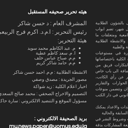
طبيقات في (الطاقة النظيفة).
هيئه تحرير صحيفه المستقبل
ي هذه المشاريع كل من جامعات
(المستقبل ، الكوفة). 7. (6) مشروع تقع
المشرف العام : د حسن شاكر
بالشؤون الطلابية
هدف العاشر: الحد من اوجه عدم
ل شهر، تضم ابواب
اة) وتشمل تطبيقات في ذوي
رئيس التحرير : ا.م.د. اكرم فرج الربيع
جامعية ومتعلقات ما
الاحتياجات الخاصة (5) ، و الكشف عن
هيئة التحرير:
والانشطة الطلابية
الأشياء (1). وشارك في هذه المشاريع كل
ة والطبية
ات (المستقبل ، الكوفة) و(ثانوية
م. عبد الكاظم محمد سويد
ا. م. سعد كاظم عطية
رة في مستوعبات
 للمتميزين) و مدرسة (الموهوبين)
م.م. صباح عباس خلف
لكلية باختصاصاتها
ف.
م.م. حامد شاكر كريم
بابتكارات فريق من
اضافة الى باب خاص
الانشطة الطلابية : م.م. احمد حسن شاكر
بر عن رأي الكاتب،
مصور الجريدة : مصدق وصفي
حوارات والتقارير
اخبار اعلام الكلية : زيد شواكة
ان وتتضمن منوعات
التصميم والاخراج الصحفي : محمد صالح السعدي
انوني في دار الكتب
مسؤول الموقع و التنضيد الالكتروني : سارة حاك
دات والاعداد يمكنك
لسابقة والحالية
بريد الصحيفة الالكتروني :
ات وشروط النشر في
عة المشاركات بدقة
mu.news.paper@uomus.edu.iq