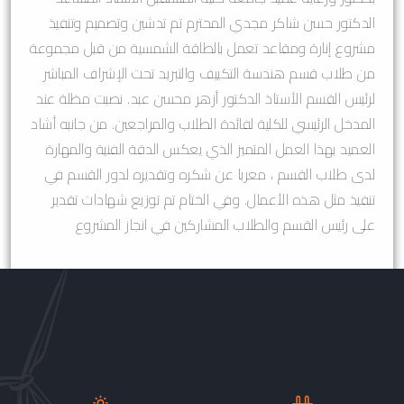
الدكتور حسن شاكر مجدي المحترم تم تدشين وتصميم وتنفيذ
مشروع إنارة ومقاعد تعمل بالطاقة الشمسية من قبل مجموعة
من طلاب قسم هندسة التكييف والتبريد تحت الإشراف المباشر
لرئيس القسم الأستاذ الدكتور أزهر محسن عبد. نصبت مظلة عند
المدخل الرئيسي للكلية لفائدة الطلاب والمراجعين. من جانبه أشاد
العميد بهذا العمل المتميز الذي يعكس الدقة الفنية والمهارة
لدى طلاب القسم ، معربا عن شكره وتقديره لدور القسم في
تنفيذ مثل هذه الأعمال. وفي الختام تم توزيع شهادات تقدير
على رئيس القسم والطلاب المشاركين في انجاز المشروع